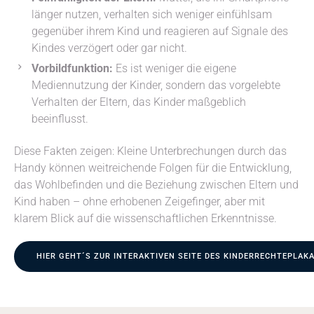
länger nutzen, verhalten sich weniger einfühlsam
gegenüber ihrem Kind und reagieren auf Signale des
Kindes verzögert oder gar nicht.
Vorbildfunktion:
Es ist weniger die eigene
Mediennutzung der Kinder, sondern das vorgelebte
Verhalten der Eltern, das Kinder maßgeblich
beeinflusst.
Diese Fakten zeigen: Kleine Unterbrechungen durch das
Handy können weitreichende Folgen für die Entwicklung,
das Wohlbefinden und die Beziehung zwischen Eltern und
Kind haben – ohne erhobenen Zeigefinger, aber mit
klarem Blick auf die wissenschaftlichen Erkenntnisse.
HIER GEHT´S ZUR INTERAKTIVEN SEITE DES KINDERRECHTEPLAK