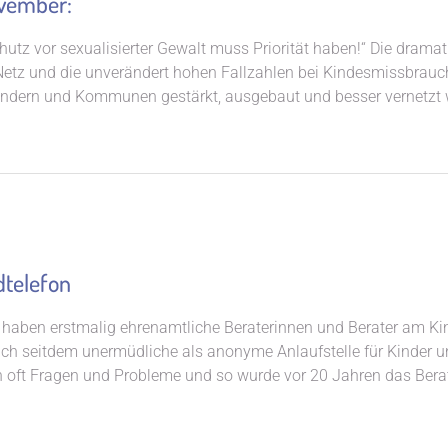
ovember:
hutz vor sexualisierter Gewalt muss Priorität haben!“ Die dram
etz und die unverändert hohen Fallzahlen bei Kindesmissbrauch 
ndern und Kommunen gestärkt, ausgebaut und besser vernetzt w
dtelefon
 haben erstmalig ehrenamtliche Beraterinnen und Berater am Ki
ch seitdem unermüdliche als anonyme Anlaufstelle für Kinder u
en oft Fragen und Probleme und so wurde vor 20 Jahren das Be